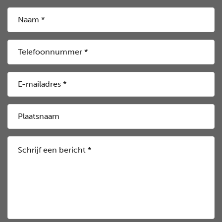
Naam
*
(Vereist)
Telefoonnummer
*
(Vereist)
E-
mailadres
*
Plaatsnaam
(Vereist)
Schrijf
een
bericht
*
(Vereist)