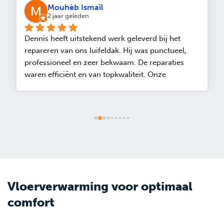
Mouhèb Ismaïl
2 jaar geleden
Dennis heeft uitstekend werk geleverd bij het 
repareren van ons luifeldak. Hij was punctueel, 
professioneel en zeer bekwaam. De reparaties 
waren efficiënt en van topkwaliteit. Onze 
overkapping ziet er beter uit dan ooit! Wij raden 
Dennis ten zeerste aan voor zijn uitstekende 
werk.PS: Ik heb Dennis eerst ingeschakeld met een 
lekkende radiateur, hij kwam snel en loste de zaak 
binnen no-time op
Vloerverwarming voor optimaal
comfort