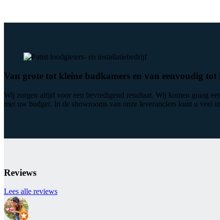
Van grote tot kleine badkamers en van eenvoudig tot
Wij zorgen altijd voor een bevredigend resultaat. Wij komen graag e
met uw budget. In de showrooms van onze leveranciers kunt u veel in
Reviews
Lees alle reviews