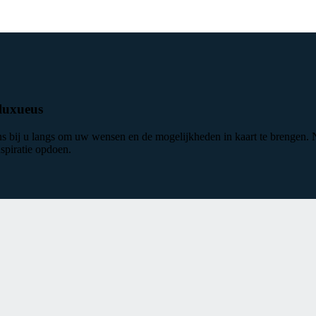
 luxueus
ens bij u langs om uw wensen en de mogelijkheden in kaart te brengen.
spiratie opdoen.