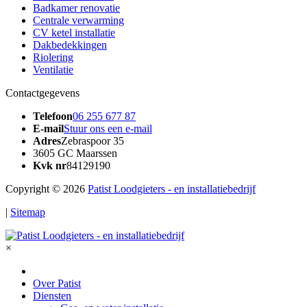
Badkamer renovatie
Centrale verwarming
CV ketel installatie
Dakbedekkingen
Riolering
Ventilatie
Contactgegevens
Telefoon
06 255 677 87
E-mail
Stuur ons een e-mail
Adres
Zebraspoor 35
3605 GC Maarssen
Kvk nr
84129190
Copyright © 2026
Patist Loodgieters - en installatiebedrijf
|
Sitemap
×
Over Patist
Diensten